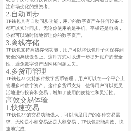
注市场变化的投资者。
2.自动同步
TP钱包具有自动同步功能，用户的数字资产在任何设备上
都可以实时同步。无论你使用的是手机、平板还是电脑，
你都可以随时随地管理你的数字资产。
3.离线存储
TP钱包支持离线存储功能，用户可以将钱包种子词保存到
安全的离线设备上。这种方式可以进一步提升账户的安全
性，避免数字资产因网络问题丢失。
4.多货币管理
TP钱包2.9支持多种数字货币管理，用户可以在一个平台上
管理多种数字资产。这种多货币支持，使得用户可以更灵
活地进行投资和交易，增加了使用的便捷性和灵活性。
高效交易体验
1.快速交易
TP钱包2.9的交易功能强大，可以满足用户的各种交易需
求。无论是小额交易还是大额交易，TP钱包都能高效、快
速地完成。