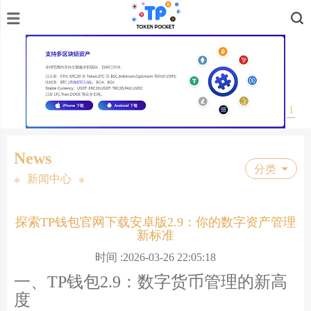
1
News
分类
新闻中心
◆
◆
探索TP钱包官网下载安卓版2.9：你的数字资产管理
新标准
时间 :2026-03-26 22:05:18
一、TP钱包2.9：数字货币管理的新高
度