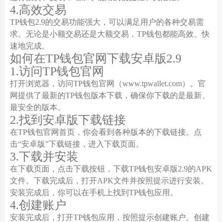
4.高效交易
TP钱包2.9的交易功能强大，可以满足用户的各种交易需
求。无论是小额交易还是大额交易，TP钱包都能高效、快
速地完成。
如何在TP钱包官网下载安卓版2.9
1.访问TP钱包官网
打开浏览器，访问TP钱包官网（www.tpwallet.com）。官
网提供了最新的TP钱包版本下载，确保你下载的是最新、
最安全的版本。
2.找到安卓版下载链接
在TP钱包官网首页，你会看到各种版本的下载链接。点
击“安卓版”下载链接，进入下载页面。
3.下载并安装
在下载页面，点击下载按钮，下载TP钱包安卓版2.9的APK
文件。下载完成后，打开APK文件并按照提示进行安装。
安装完成后，你可以在手机上找到TP钱包应用。
4.创建账户
安装完成后，打开TP钱包应用，按照提示创建账户。创建